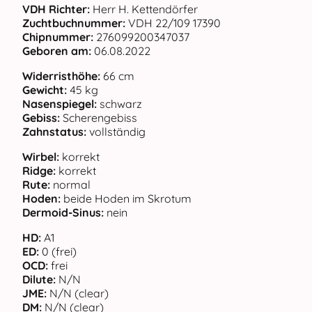
VDH Richter:
Herr H. Kettendörfer
Zuchtbuchnummer:
VDH 22/109 17390
Chipnummer:
276099200347037
Geboren am:
06.08.2022
Widerristhöhe:
66 cm
Gewicht:
45 kg
Nasenspiegel:
schwarz
Gebiss:
Scherengebiss
Zahnstatus:
vollständig
Wirbel:
korrekt
Ridge:
korrekt
Rute:
normal
Hoden:
beide Hoden im Skrotum
Dermoid-Sinus:
nein
HD:
A1
ED:
0 (frei)
OCD:
frei
Dilute:
N/N
JME:
N/N (clear)
DM:
N/N (clear)