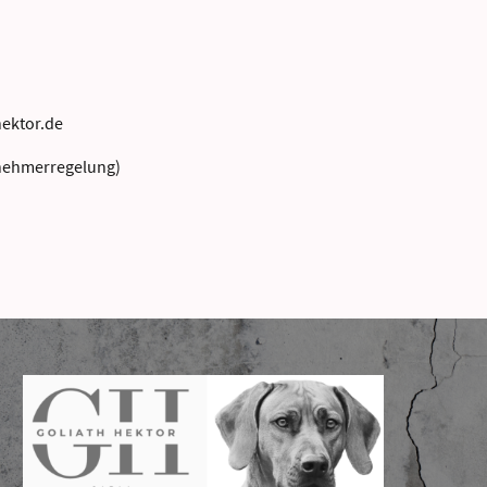
hektor.de
rnehmerregelung)